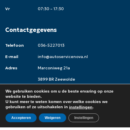
Vr
07:30 – 17:30
Contactgegevens
Telefoon
036-5227013
E-mail
info@autoservicenova.nl
Adres
Marconiweg 21a
3899 BR Zeewolde
We gebruiken cookies om u de beste ervaring op onze
website te bieden.
U kunt meer te weten komen over welke cookies we
Copyright © 2026,
Autoservice Nova
gebruiken of ze uitschakelen in
.
instellingen
Afspraak maken
Sitemap
Privacy
Accepteren
Weigeren
Instellingen