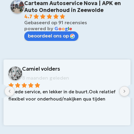
Carteam Autoservice Nova | APK en
Auto Onderhoud in Zeewolde
4.7
Gebaseerd op 91 recensies
powered by
G
o
o
g
l
e
beoordeel ons op
Nico L
11 maanden geleden