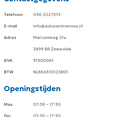
Telefoon
036-5227013
E-mail
info@autoservicenova.nl
Adres
Marconiweg 21a
3899 BR Zeewolde
KVK
91300061
BTW
NL865610125B01
Openingstijden
Maa
07:30 – 17:30
Din
07:30 – 17:30