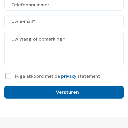
Telefoonnummer
(Vereist)
Email
(Vereist)
Uw
vraag
of
opmerking*
(Vereist)
Ik ga akkoord met de
privacy
statement
(Vereist)