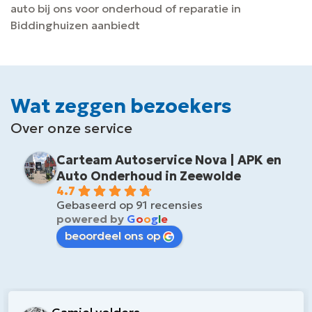
auto bij ons voor onderhoud of reparatie in
Biddinghuizen aanbiedt
Wat zeggen bezoekers
Over onze service
Carteam Autoservice Nova | APK en
Auto Onderhoud in Zeewolde
4.7
Gebaseerd op 91 recensies
powered by
G
o
o
g
l
e
beoordeel ons op