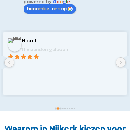
powered by
G
o
o
g
l
e
beoordeel ons op
Nico L
11 maanden geleden
Waarom in Nijkerk kiezen voor