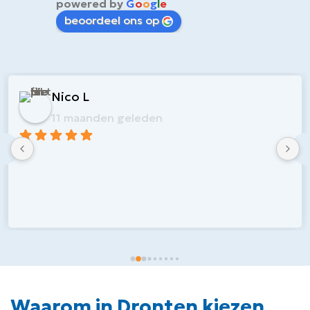
powered by
G
o
o
g
l
e
beoordeel ons op
Nico L
11 maanden geleden
Waarom in Dronten kiezen